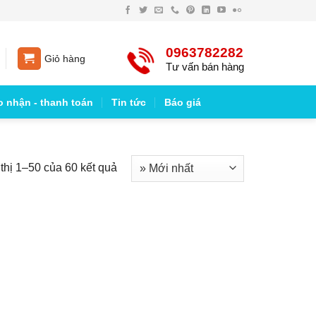
0963782282
Giỏ hàng
Tư vấn bán hàng
o nhận - thanh toán
Tin tức
Báo giá
thị 1–50 của 60 kết quả