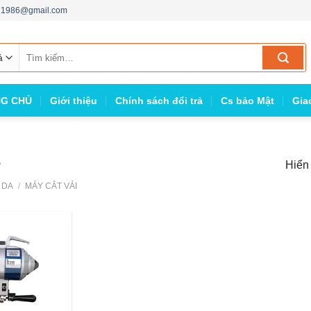
ng1986@gmail.com
Tìm
kiếm:
G CHỦ
Giới thiệu
Chính sách đổi trả
Cs bảo Mật
Gia
Hiển 
 DA
/
MÁY CẮT VẢI