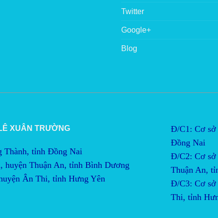
Twitter
Google+
Blog
 LÊ XUÂN TRƯỜNG
Đ/C1: Cơ sở 
Đồng Nai
g Thành, tỉnh Đồng Nai
Đ/C2:
Cơ sở 
, huyện Thuận An, tỉnh Bình Dương
Thuận An, t
 huyện Ân Thi, tỉnh Hưng Yên
Đ/C3:
Cơ sở 
Thi, tỉnh Hư