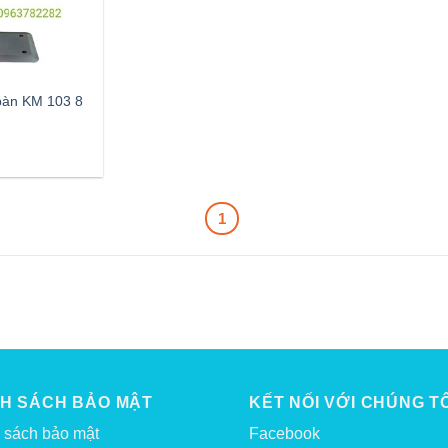
 bàn KM 103 8
1
NH SÁCH BẢO MẬT
KẾT NỐI VỚI CHÚNG TÔ
 sách bảo mật
Facebook