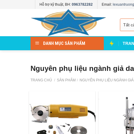
Skip
Hỗ trợ kỹ thuật, BH:
0963782282
Email:
lexuantruo
to
content
DANH MỤC SẢN PHẨM
TRAN
Nguyên phụ liệu ngành giả da
TRANG CHỦ
/
SẢN PHẨM
/
NGUYÊN PHỤ LIỆU NGÀNH GIẢ