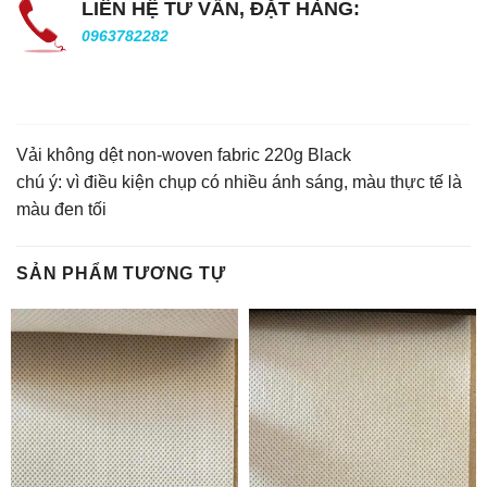
LIÊN HỆ TƯ VẤN, ĐẶT HÀNG:
0963782282
Vải không dệt non-woven fabric 220g Black
chú ý: vì điều kiện chụp có nhiều ánh sáng, màu thực tế là
màu đen tối
SẢN PHẨM TƯƠNG TỰ