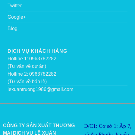
Twitter
Google+
Blog
DỊCH VỤ KHÁCH HÀNG
Hotline 1: 0963782282
(Tư vấn về dự án)
Hotline 2: 0963782282
(Tư vấn về bán lẻ)
lexuantruong1986@gmail.com
CÔNG TY SẢN XUẤT THƯƠNG
Đ/C1: Cơ sở 1: Ấp 7,
MẠI DỊCH VỤ LÊ XUÂN
xã An Phước, huyện