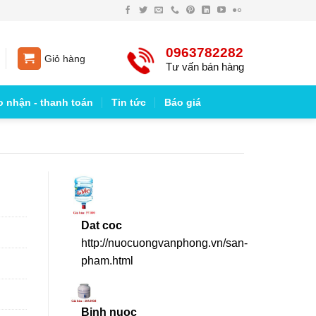
0963782282
Giỏ hàng
Tư vấn bán hàng
o nhận - thanh toán
Tin tức
Báo giá
Dat coc
http://nuocuongvanphong.vn/san-
pham.html
Binh nuoc