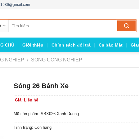
ng1986@gmail.com
Tìm
kiếm:
G CHỦ
Giới thiệu
Chính sách đổi trả
Cs bảo Mật
Gia
G NGHIỆP
/
SÓNG CÔNG NGHIỆP
Sóng 26 Bánh Xe
Giá: Liên hệ
Mã sản phẩm: SBX026-Xanh Duong
Tình trạng: Còn hàng