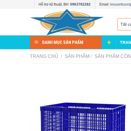
Skip
Hỗ trợ kỹ thuật, BH:
0963782282
Email:
lexuantruo
to
content
DANH MỤC SẢN PHẨM
TRAN
TRANG CHỦ
/
SẢN PHẨM
/
SẢN PHẨM CÔN