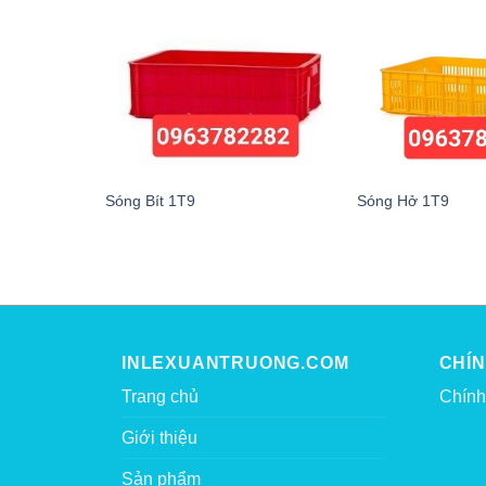
Sóng Bít 1T9
Sóng Hở 1T9
INLEXUANTRUONG.COM
CHÍ
Trang chủ
Chính
Giới thiệu
Sản phẩm