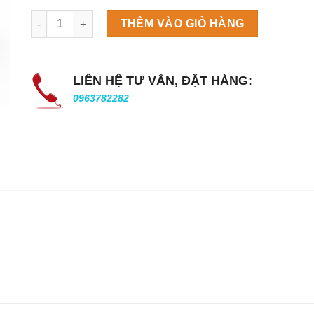
Máy làm đá viên Scotsman NW458AS số lượng
THÊM VÀO GIỎ HÀNG
LIÊN HỆ TƯ VẤN, ĐẶT HÀNG:
0963782282