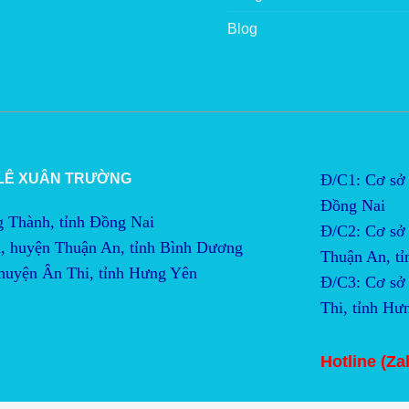
Blog
 LÊ XUÂN TRƯỜNG
Đ/C1: Cơ sở 
Đồng Nai
g Thành, tỉnh Đồng Nai
Đ/C2:
Cơ sở 
, huyện Thuận An, tỉnh Bình Dương
Thuận An, t
 huyện Ân Thi, tỉnh Hưng Yên
Đ/C3:
Cơ sở 
Thi, tỉnh Hư
Hotline (Za