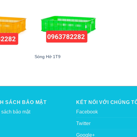
Sóng Hở 1T9
NH SÁCH BẢO MẬT
KẾT NỐI VỚI CHÚNG TÔ
 sách bảo mật
Facebook
Twitter
Google+