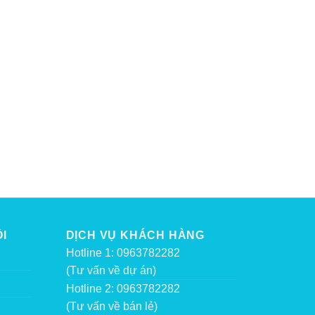
I
DỊCH VỤ KHÁCH HÀNG
Hotline 1: 0963782282
(Tư vấn về dự án)
Hotline 2: 0963782282
(Tư vấn về bán lẻ)