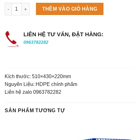
Máy làm đá viên Scotsman NW458AS số lượng
THÊM VÀO GIỎ HÀNG
LIÊN HỆ TƯ VẤN, ĐẶT HÀNG:
0963782282
Kích thước: 510×430×220mm
Nguyên Liệu: HDPE chính phẩm
Liên hệ zalo 0963782282
SẢN PHẨM TƯƠNG TỰ