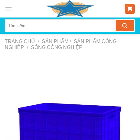
Skip
to
content
TRANG CHỦ
/
SẢN PHẨM
/
SẢN PHẨM CÔNG
NGHIỆP
/
SÓNG CÔNG NGHIỆP