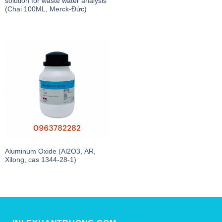
solution for waste water analysis
(Chai 100ML, Merck-Đức)
Aluminum Oxide (Al2O3, AR,
Xilong, cas 1344-28-1)