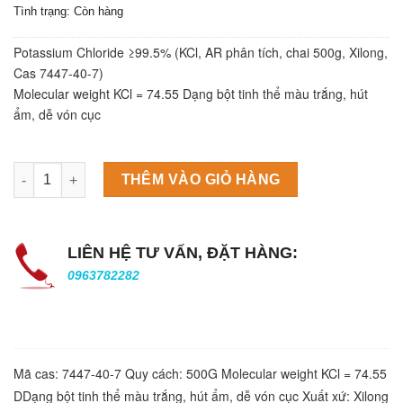
Tình trạng: Còn hàng
Potassium Chloride ≥99.5% (KCl, AR phân tích, chai 500g, Xilong,
Cas 7447-40-7)
Molecular weight KCl = 74.55 Dạng bột tinh thể màu trắng, hút
ẩm, dễ vón cục
Máy làm đá viên Scotsman NW458AS số lượng
THÊM VÀO GIỎ HÀNG
LIÊN HỆ TƯ VẤN, ĐẶT HÀNG:
0963782282
Mã cas: 7447-40-7 Quy cách: 500G Molecular weight KCl = 74.55
DDạng bột tinh thể màu trắng, hút ẩm, dễ vón cục Xuất xứ: Xilong