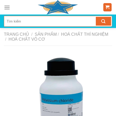
Skip
to
content
TRANG CHỦ
/
SẢN PHẨM
/
HOÁ CHẤT THÍ NGHIỆM
/
HOÁ CHẤT VÔ CƠ