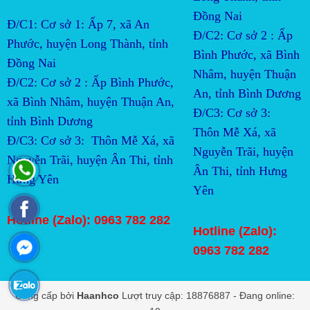
Đồng Nai
Đ/C1: Cơ sở 1: Ấp 7, xã An
Đ/C2:
Cơ sở 2 : Ấp 
Phước, huyện Long Thành, tỉnh
Bình Phước, xã Bình 
Đồng Nai
Nhâm, huyện Thuận 
Đ/C2:
Cơ sở 2 : Ấp Bình Phước, 
An, tỉnh Bình Dương
xã Bình Nhâm, huyện Thuận An, 
Đ/C3:
Cơ sở 3:  
tỉnh Bình Dương
Thôn Mễ Xá, xã 
Đ/C3:
Cơ sở 3:  Thôn Mễ Xá, xã 
Nguyễn Trãi, huyện 
Nguyễn Trãi, huyện Ân Thi, tỉnh 
Ân Thi, tỉnh Hưng 
Hưng Yên
Yên
Hotline (Zalo): 0963 782 282
Hotline (Zalo):
0963 782 282
Cung cấp bởi
Haanhco
Lượt truy cập: 18876887 - Đang online: