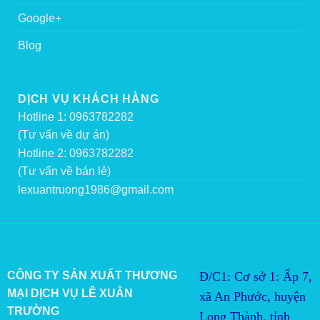
Google+
Blog
DỊCH VỤ KHÁCH HÀNG
Hotline 1: 0963782282
(Tư vấn về dự án)
Hotline 2: 0963782282
(Tư vấn về bán lẻ)
lexuantruong1986@gmail.com
CÔNG TY SẢN XUẤT THƯƠNG
Đ/C1: Cơ sở 1: Ấp 7,
MẠI DỊCH VỤ LÊ XUÂN
xã An Phước, huyện
TRƯỜNG
Long Thành, tỉnh