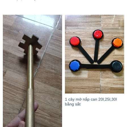
1 cây mở nắp can 20l,25l,30l
bằng sắt