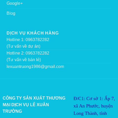
Google+
Blog
DỊCH VỤ KHÁCH HÀNG
Hotline 1: 0963782282
(Tư vấn về dự án)
Hotline 2: 0963782282
(Tư vấn về bán lẻ)
lexuantruong1986@gmail.com
CÔNG TY SẢN XUẤT THƯƠNG
Đ/C1: Cơ sở 1: Ấp 7,
MẠI DỊCH VỤ LÊ XUÂN
xã An Phước, huyện
TRƯỜNG
Long Thành, tỉnh