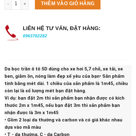
Máy làm đá viên Scotsman NW458AS số lượng
THÊM VÀO GIỎ HÀNG
LIÊN HỆ TƯ VẤN, ĐẶT HÀNG:
0963782282
Da bọc trần ô tô 5D dùng cho xe hơi 5,7 chỗ, xe tải, xe
ben, giảm ồn, nóng làm đẹp xế yêu của bạn• Sản phẩm
tính bằng mét dài. 1 chiều của sản phẩm là 1m45, chiều
còn lại là số lượng mét bạn đặt hàng.
Ví dụ: bạn đặt 2m thì sản phẩm bạn nhận được có kích
thước 2m x 1m45, nếu bạn đặt 3m thì sản phẩm bạn
nhận được là 3m x 1m45
• Gồm 2 loại da thường và carbon và có giá khác nhau
dựa vào mã màu
• T - da thường, C - da Carbon