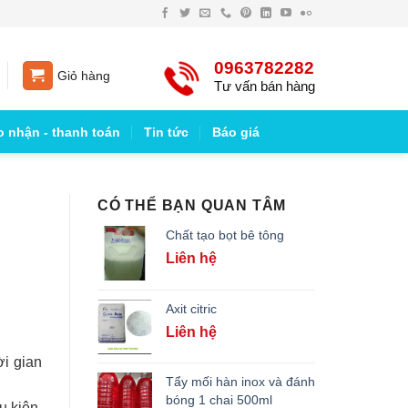
0963782282
Giỏ hàng
Tư vấn bán hàng
o nhận - thanh toán
Tin tức
Báo giá
CÓ THỂ BẠN QUAN TÂM
Chất tạo bọt bê tông
Liên hệ
Axit citric
Liên hệ
i gian
Tẩy mối hàn inox và đánh
bóng 1 chai 500ml
u kiện,