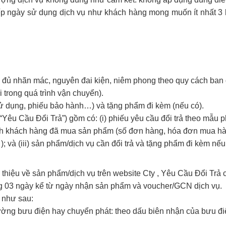
 xếp ngày sử dụng dịch vụ như khách hàng mong muốn ít nhất 3 
đủ nhãn mác, nguyên đai kiện, niêm phong theo quy cách ban
 trong quá trình vận chuyển).
 dụng, phiếu bảo hành…) và tặng phẩm đi kèm (nếu có).
“Yêu Cầu Đổi Trả”) gồm có: (i) phiếu yêu cầu đổi trả theo mẫu 
g minh khách hàng đã mua sản phẩm (số đơn hàng, hóa đơn mua h
 và (iii) sản phẩm/dịch vụ cần đổi trả và tặng phẩm đi kèm nếu
 thiệu về sản phẩm/dịch vụ trên website Cty , Yêu Cầu Đổi Trả 
g 03 ngày kể từ ngày nhận sản phẩm và voucher/GCN dịch vụ.
 như sau:
ờng bưu điện hay chuyển phát: theo dấu biên nhận của bưu đi