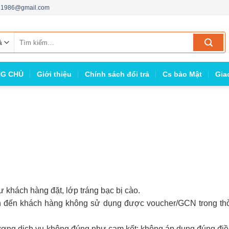
ng1986@gmail.com
Tìm
kiếm:
G CHỦ
Giới thiệu
Chính sách đổi trả
Cs bảo Mật
Gia
khách hàng đặt, lớp tráng bạc bị cào.
n đến khách hàng không sử dụng được voucher/GCN trong thờ
ợng dịch vụ không đúng như cam kết: không áp dụng đúng điề