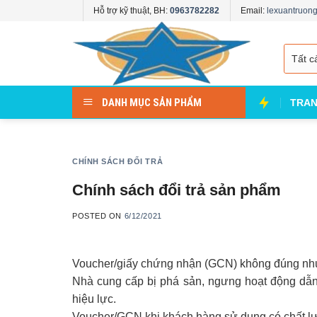
Skip
Hỗ trợ kỹ thuật, BH:
0963782282
Email:
lexuantruo
to
content
DANH MỤC SẢN PHẨM
TRAN
CHÍNH SÁCH ĐỔI TRẢ
Chính sách đổi trả sản phẩm
POSTED ON
6/12/2021
Voucher/giấy chứng nhận (GCN) không đúng như 
Nhà cung cấp bị phá sản, ngưng hoạt động dẫ
hiệu lực.
Voucher/GCN khi khách hàng sử dụng có chất lư