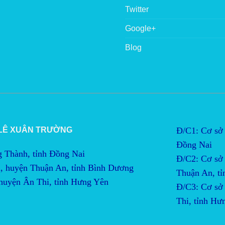
Twitter
Google+
Blog
 LÊ XUÂN TRƯỜNG
Đ/C1: Cơ sở 
Đồng Nai
g Thành, tỉnh Đồng Nai
Đ/C2:
Cơ sở 
, huyện Thuận An, tỉnh Bình Dương
Thuận An, t
 huyện Ân Thi, tỉnh Hưng Yên
Đ/C3:
Cơ sở 
Thi, tỉnh Hư