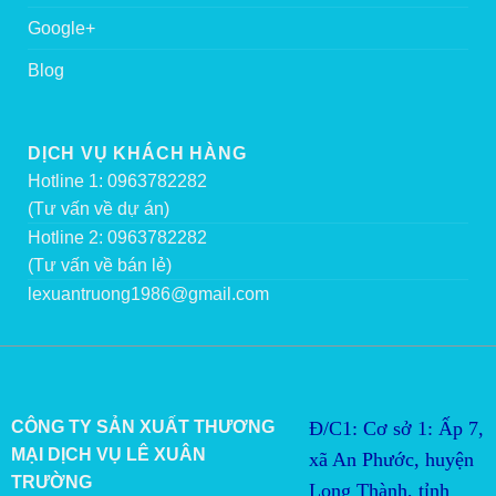
Google+
Blog
DỊCH VỤ KHÁCH HÀNG
Hotline 1: 0963782282
(Tư vấn về dự án)
Hotline 2: 0963782282
(Tư vấn về bán lẻ)
lexuantruong1986@gmail.com
CÔNG TY SẢN XUẤT THƯƠNG
Đ/C1: Cơ sở 1: Ấp 7,
MẠI DỊCH VỤ LÊ XUÂN
xã An Phước, huyện
TRƯỜNG
Long Thành, tỉnh