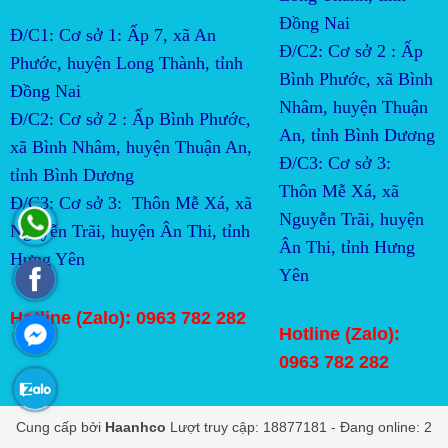
Đồng Nai
Đ/C1: Cơ sở 1: Ấp 7, xã An
Đ/C2:
Cơ sở 2 : Ấp 
Phước, huyện Long Thành, tỉnh
Bình Phước, xã Bình 
Đồng Nai
Nhâm, huyện Thuận 
Đ/C2:
Cơ sở 2 : Ấp Bình Phước, 
An, tỉnh Bình Dương
xã Bình Nhâm, huyện Thuận An, 
Đ/C3:
Cơ sở 3:  
tỉnh Bình Dương
Thôn Mễ Xá, xã 
Đ/C3:
Cơ sở 3:  Thôn Mễ Xá, xã 
Nguyễn Trãi, huyện 
Nguyễn Trãi, huyện Ân Thi, tỉnh 
Ân Thi, tỉnh Hưng 
Hưng Yên
Yên
Hotline (Zalo): 0963 782 282
Hotline (Zalo):
0963 782 282
Cung cấp bởi
Haanhco
Lượt truy cập: 18877181 - Đang online: 2