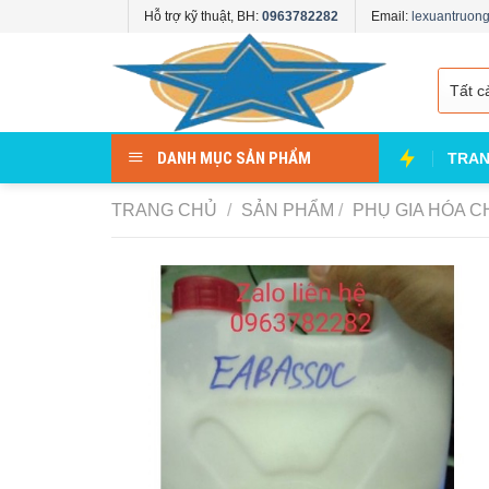
Skip
Hỗ trợ kỹ thuật, BH:
0963782282
Email:
lexuantruo
to
content
DANH MỤC SẢN PHẨM
TRAN
TRANG CHỦ
/
SẢN PHẨM
/
PHỤ GIA HÓA C