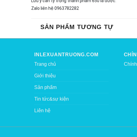
Lưu ý cân tỷ trọng thành phẩm 650 là được.
Zalo liên hệ 0963782282
SẢN PHẨM TƯƠNG TỰ
INLEXUANTRUONG.COM
CHÍ
Trang chủ
Chính
Giới thiệu
Sản phẩm
Tin tức&sự kiện
Liên hệ