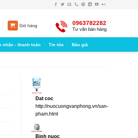
0963782282
Giỏ hàng
Tư vấn bán hàng
o nhận - thanh toán
Tin tức
Báo giá
Dat coc
http://nuocuongvanphong.vn/san-
pham.html
Binh nuoc