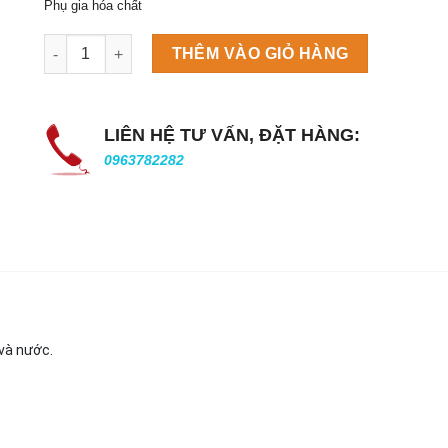
Phụ gia hóa chất
Máy làm đá viên Scotsman NW458AS số lượng
THÊM VÀO GIỎ HÀNG
LIÊN HỆ TƯ VẤN, ĐẶT HÀNG:
0963782282
và nước.