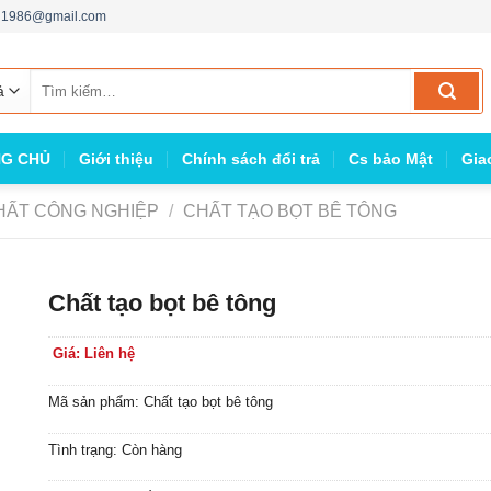
ng1986@gmail.com
Tìm
kiếm:
G CHỦ
Giới thiệu
Chính sách đổi trả
Cs bảo Mật
Gia
HẤT CÔNG NGHIỆP
/
CHẤT TẠO BỌT BÊ TÔNG
Chất tạo bọt bê tông
Giá: Liên hệ
Mã sản phẩm: Chất tạo bọt bê tông
Tình trạng: Còn hàng