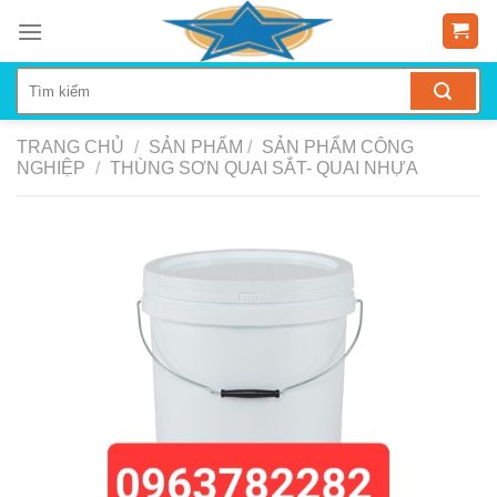
Skip
to
content
TRANG CHỦ
/
SẢN PHẨM
/
SẢN PHẨM CÔNG
NGHIỆP
/
THÙNG SƠN QUAI SẮT- QUAI NHỰA