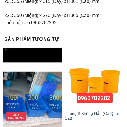
20L: 355 (Miệng) x 315 (Đáy) x H361 (Cao) mm
22L: 350 (Miệng) x 270 (Đáy) x H365 (Cao) mm
Liên hệ zalo 0963782282.
SẢN PHẨM TƯƠNG TỰ
Thùng B Không Nắp (Có Quai
Sắt)