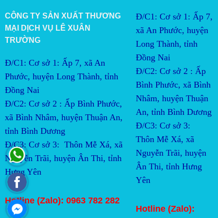
CÔNG TY SẢN XUẤT THƯƠNG
Đ/C1: Cơ sở 1: Ấp 7,
MẠI DỊCH VỤ LÊ XUÂN
xã An Phước, huyện
TRƯỜNG
Long Thành, tỉnh
Đồng Nai
Đ/C1: Cơ sở 1: Ấp 7, xã An
Đ/C2:
Cơ sở 2 : Ấp 
Phước, huyện Long Thành, tỉnh
Bình Phước, xã Bình 
Đồng Nai
Nhâm, huyện Thuận 
Đ/C2:
Cơ sở 2 : Ấp Bình Phước, 
An, tỉnh Bình Dương
xã Bình Nhâm, huyện Thuận An, 
Đ/C3:
Cơ sở 3:  
tỉnh Bình Dương
Thôn Mễ Xá, xã 
Đ/C3:
Cơ sở 3:  Thôn Mễ Xá, xã 
Nguyễn Trãi, huyện 
Nguyễn Trãi, huyện Ân Thi, tỉnh 
Ân Thi, tỉnh Hưng 
Hưng Yên
Yên
Hotline (Zalo): 0963 782 282
Hotline (Zalo):