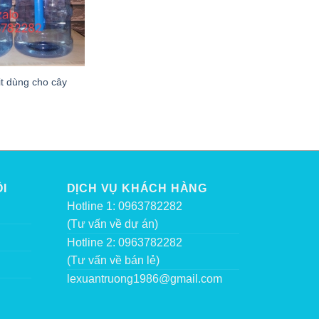
it dùng cho cây
I
DỊCH VỤ KHÁCH HÀNG
Hotline 1: 0963782282
(Tư vấn về dự án)
Hotline 2: 0963782282
(Tư vấn về bán lẻ)
lexuantruong1986@gmail.com