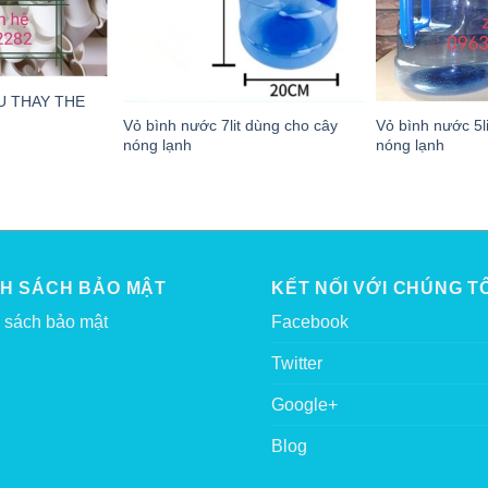
U THAY THE
Vỏ bình nước 5l
Vỏ bình nước 7lit dùng cho cây
nóng lạnh
nóng lạnh
NH SÁCH BẢO MẬT
KẾT NỐI VỚI CHÚNG TÔ
 sách bảo mật
Facebook
Twitter
Google+
Blog