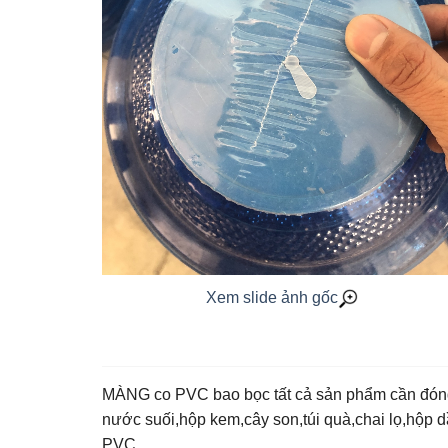
Xem slide ảnh gốc
MÀNG co PVC bao bọc tất cả sản phẩm cần đóng 
nước suối,hộp kem,cây son,túi quà,chai lọ,hộp
PVC