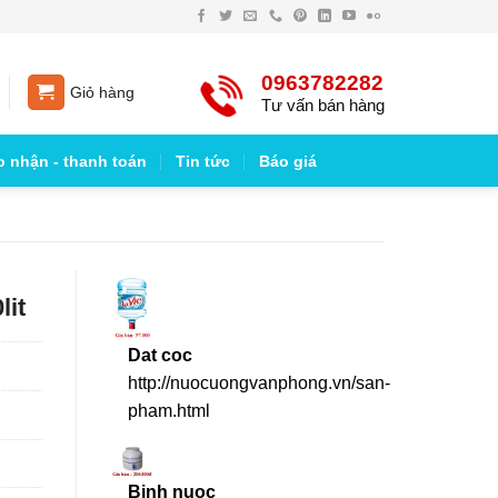
0963782282
Giỏ hàng
Tư vấn bán hàng
o nhận - thanh toán
Tin tức
Báo giá
lit
Dat coc
http://nuocuongvanphong.vn/san-
pham.html
Binh nuoc