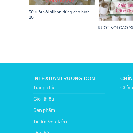
50 ruột vòi silicon dùng cho bình
20l
RUOT VOI CAO S
INLEXUANTRUONG.COM
CHÍ
Trang chủ
Chính
Giới thiệu
Sản phẩm
Tin tức&sự kiện
Liên hệ