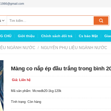
ng1986@gmail.com
Tìm
kiếm:
G CHỦ
Giới thiệu
Chính sách đổi trả
Cs bảo Mật
Gia
IỆU NGÀNH NƯỚC
/
NGUYÊN PHỤ LIỆU NGÀNH NƯỚC
Màng co nắp ép đầu trắng trong bình 20
Giá: Liên hệ
Mã sản phẩm: Mcnedb20-1kg-120k
Tình trạng: Còn hàng