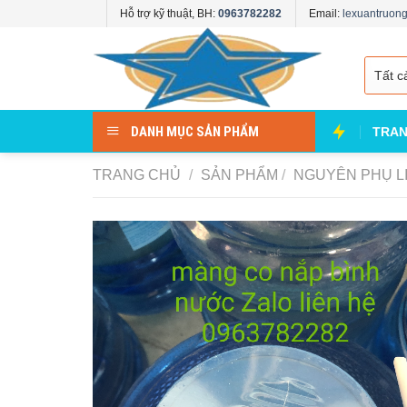
Skip
Hỗ trợ kỹ thuật, BH:
0963782282
Email:
lexuantruo
to
content
DANH MỤC SẢN PHẨM
TRAN
TRANG CHỦ
/
SẢN PHẨM
/
NGUYÊN PHỤ L