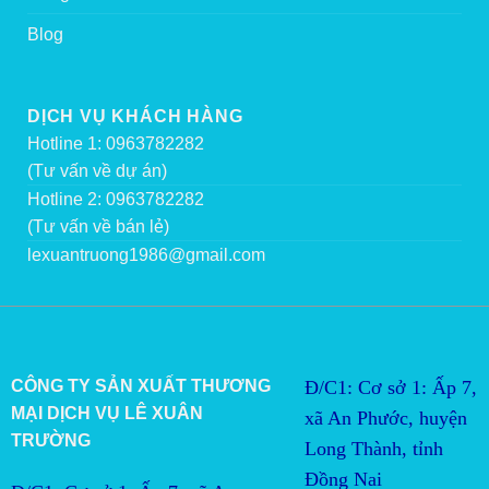
Blog
DỊCH VỤ KHÁCH HÀNG
Hotline 1: 0963782282
(Tư vấn về dự án)
Hotline 2: 0963782282
(Tư vấn về bán lẻ)
lexuantruong1986@gmail.com
CÔNG TY SẢN XUẤT THƯƠNG
Đ/C1: Cơ sở 1: Ấp 7,
MẠI DỊCH VỤ LÊ XUÂN
xã An Phước, huyện
TRƯỜNG
Long Thành, tỉnh
Đồng Nai