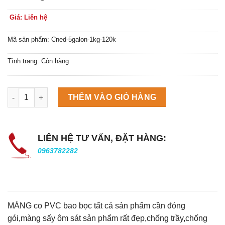
Giá: Liên hệ
Mã sản phẩm: Cned-5galon-1kg-120k
Tình trạng: Còn hàng
Máy làm đá viên Scotsman NW458AS số lượng
THÊM VÀO GIỎ HÀNG
LIÊN HỆ TƯ VẤN, ĐẶT HÀNG:
0963782282
MÀNG co PVC bao bọc tất cả sản phẩm cần đóng
gói,màng sấy ôm sát sản phẩm rất đẹp,chống trầy,chống