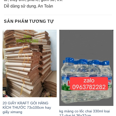
Dễ dàng sử dụng. An Toàn
SẢN PHẨM TƯƠNG TỰ
20 GIẤY KRAFT GÓI HÀNG
KÍCH THƯỚC 73x100cm hay
kg màng co lốc chai 330ml loại
giấy ximang
12 chai kt 36x37cm