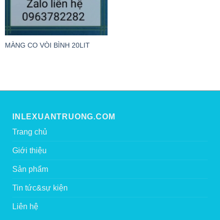
MÀNG CO VÒI BÌNH 20LIT
INLEXUANTRUONG.COM
Trang chủ
Giới thiệu
Sản phẩm
Tin tức&sự kiện
Liên hệ