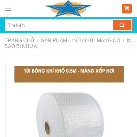
Skip
to
content
TRANG CHỦ
/
SẢN PHẨM
/
IN BAO BÌ, MÀNG CO
/
IN
BAO BÌ NHỰA