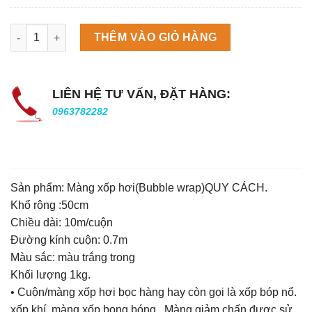
Máy làm đá viên Scotsman NW458AS số lượng
THÊM VÀO GIỎ HÀNG
LIÊN HỆ TƯ VẤN, ĐẶT HÀNG:
0963782282
Sản phẩm: Màng xốp hơi(Bubble wrap)QUY CÁCH.
Khổ rộng :50cm
Chiều dài: 10m/cuộn
Đường kính cuộn: 0.7m
Màu sắc: màu trắng trong
Khối lượng 1kg.
• Cuộn/màng xốp hơi bọc hàng hay còn gọi là xốp bóp nổ.
xốp khí. màng xốp bong bóng . Màng giảm chấn được sử