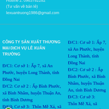
Hotline 2: 0963782282
(Tư vấn về bán lẻ)
lexuantruong1986@gmail.com
CÔNG TY SẢN XUẤT THƯƠNG
Đ/C1: Cơ sở 1: Ấp 7,
MẠI DỊCH VỤ LÊ XUÂN
xã An Phước, huyện
TRƯỜNG
Long Thành, tỉnh
Đồng Nai
Đ/C1: Cơ sở 1: Ấp 7, xã An
Đ/C2:
Cơ sở 2 : Ấp 
Phước, huyện Long Thành, tỉnh
Bình Phước, xã Bình 
Đồng Nai
Nhâm, huyện Thuận 
Đ/C2:
Cơ sở 2 : Ấp Bình Phước, 
An, tỉnh Bình Dương
xã Bình Nhâm, huyện Thuận An, 
Đ/C3:
Cơ sở 3:  
tỉnh Bình Dương
Thôn Mễ Xá, xã 
Đ/C3:
Cơ sở 3:  Thôn Mễ Xá, xã 