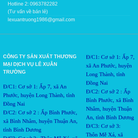
Hotline 2: 0963782282
(Tư vấn về bán lẻ)
lexuantruong1986@gmail.com
CÔNG TY SẢN XUẤT THƯƠNG
Đ/C1: Cơ sở 1: Ấp 7,
MẠI DỊCH VỤ LÊ XUÂN
xã An Phước, huyện
TRƯỜNG
Long Thành, tỉnh
Đồng Nai
Đ/C1: Cơ sở 1: Ấp 7, xã An
Đ/C2:
Cơ sở 2 : Ấp 
Phước, huyện Long Thành, tỉnh
Bình Phước, xã Bình 
Đồng Nai
Nhâm, huyện Thuận 
Đ/C2:
Cơ sở 2 : Ấp Bình Phước, 
An, tỉnh Bình Dương
xã Bình Nhâm, huyện Thuận An, 
Đ/C3:
Cơ sở 3:  
tỉnh Bình Dương
Thôn Mễ Xá, xã 