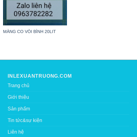
MÀNG CO VÒI BÌNH 20LIT
INLEXUANTRUONG.COM
Trang chủ
Giới thiệu
Sản phẩm
Tin tức&sự kiện
Liên hệ