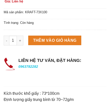
Giá: Liên hệ
Mã sản phẩm: KRAFT-73X100
Tình trạng: Còn hàng
Máy làm đá viên Scotsman NW458AS số lượng
THÊM VÀO GIỎ HÀNG
LIÊN HỆ TƯ VẤN, ĐẶT HÀNG:
0963782282
Kích thước khổ giấy : 73*100cm
Định lượng giấy trung bình từ 70~72g/m