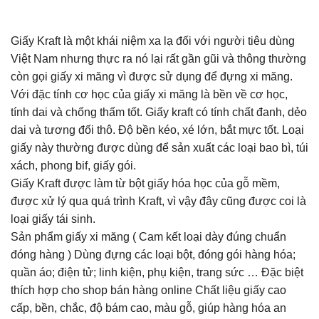
Giấy Kraft là một khái niệm xa lạ đối với người tiêu dùng
Việt Nam nhưng thực ra nó lại rất gần gũi và thông thường
còn gọi giấy xi măng vì được sử dụng để đựng xi măng.
Với đặc tính cơ học của giấy xi măng là bền về cơ học,
tính dai và chống thấm tốt. Giấy kraft có tính chất đanh, dẻo
dai và tương đối thô. Độ bền kéo, xé lớn, bắt mực tốt. Loại
giấy này thường được dùng để sản xuất các loại bao bì, túi
xách, phong bif, giấy gói.
Giấy Kraft được làm từ bột giấy hóa học của gỗ mềm,
được xử lý qua quá trình Kraft, vì vậy đây cũng được coi là
loại giấy tái sinh.
Sản phẩm giấy xi măng ( Cam kết loại dày đúng chuẩn
đóng hàng ) Dùng đựng các loại bột, đóng gói hàng hóa;
quần áo; điện tử; linh kiện, phụ kiện, trang sức … Đặc biệt
thích hợp cho shop bán hàng online Chất liệu giấy cao
cấp, bền, chắc, độ bám cao, màu gỗ, giúp hàng hóa an